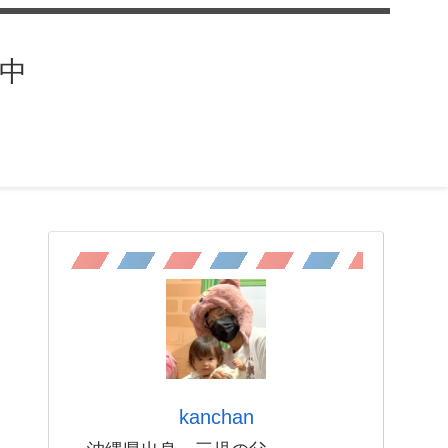
中
kanchan